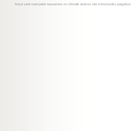
Antud saidi materjalide taastamine on võimalik aktiivse viite kohustusliku paigald