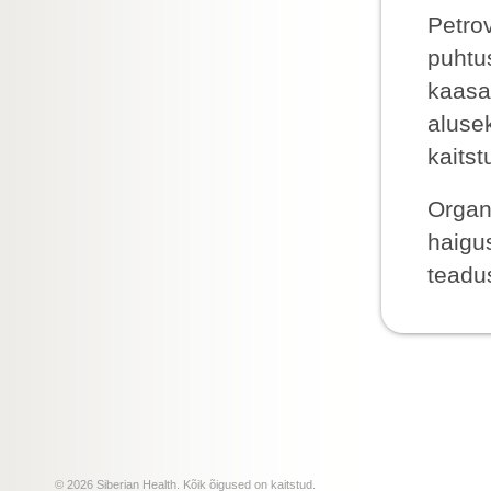
Petro
puhtus
kaasa
alusek
kaits
Organ
haigu
teadus
© 2026 Siberian Health. Kõik õigused on kaitstud.