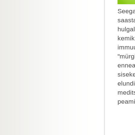
Seega
saasta
hulgal
kemika
immuu
"mürgi
ennea
sisek
elund
medits
peami