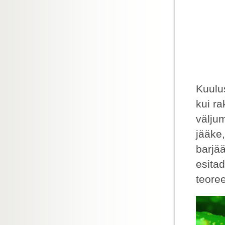
Kuulu
kui r
välju
jääke
barjä
esitad
teore