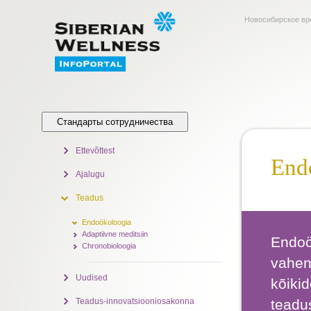
Новосибирское вр
Стандарты сотрудничества
Ettevõttest
End
Ajalugu
Teadus
Endoökoloogia
Adaptiivne meditsiin
Endoö
Chronobioloogia
vahen
Uudised
kõiki
Teadus-innovatsiooniosakonna
teadus