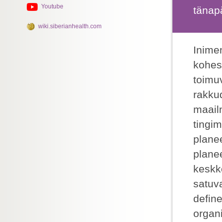
Youtube
tänap
wiki.siberianhealth.com
Inime
kohes
toimu
rakku
maailm
tingim
plane
plane
keskk
satuv
define
organi