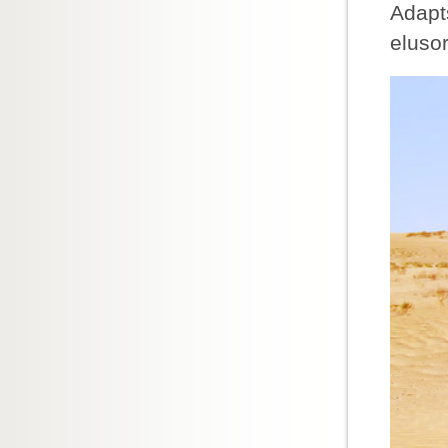
Adapts
eluso