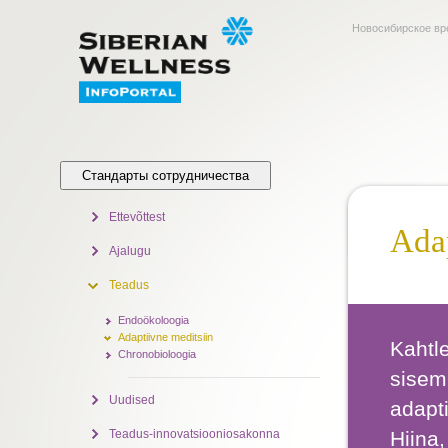
Новосибирское вр
Стандарты сотрудничества
Ettevõttest
Ada
Ajalugu
Teadus
Endoökoloogia
Adaptiivne meditsiin
Kahtle
Chronobioloogia
sisemi
Uudised
adapti
Teadus-innovatsiooniosakonna
Hiina,