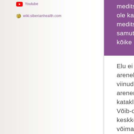
Youtube
medits
ole k
wiki.siberianhealth.com
medit
samut
kõike 
Elu ei
arene
viinud
arene
katak
Võib-
keskk
võima