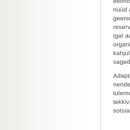
eelmi
nüüd a
geeni
reserv
Igal 
organ
kahju
saged
Adapt
nende
tulem
tekkiv
sotsia