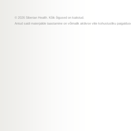
© 2026 Siberian Health. Kõik õigused on kaitstud.
Antud saidi materjalide taastamine on võimalik aktiivse viite kohustusliku paigald