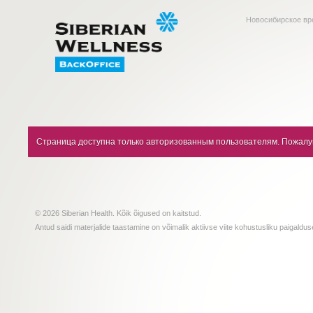
Новосибирское вр
Страница доступна только авторизованным пользователям. Пожалуй
© 2026 Siberian Health. Kõik õigused on kaitstud.
Antud saidi materjalide taastamine on võimalik aktiivse viite kohustusliku paigald