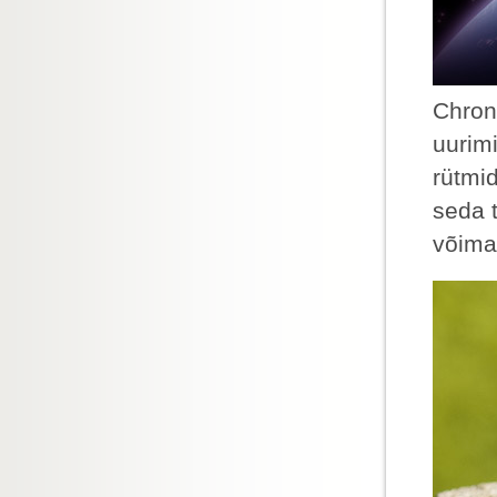
Chron
uurimi
rütmi
seda 
võima