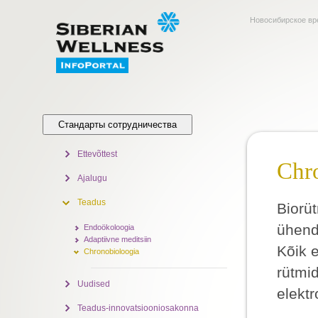
Новосибирское вр
Стандарты сотрудничества
Ettevõttest
Chro
Ajalugu
Teadus
Biorü
ühend
Endoökoloogia
Adaptiivne meditsiin
Kõik e
Chronobioloogia
rütmi
Uudised
elekt
Teadus-innovatsiooniosakonna