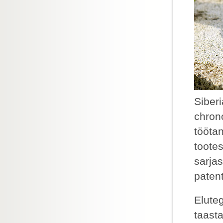
Siber
chrono
töötan
toote
sarjas
paten
Elute
taast