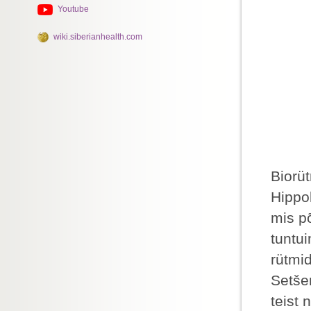
Youtube
wiki.siberianhealth.com
Biorü
Hippok
mis põ
tuntui
rütmi
Setšen
teist 