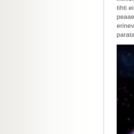
tihti 
peaae
erinev
parata