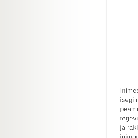
Inimes
isegi 
peamis
tegev
ja ra
inimo