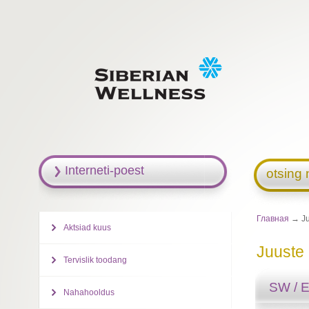
Interneti-poest
otsing 
Главная
→ Ju
Aktsiad kuus
Juuste
Tervislik toodang
SW / 
Nahahooldus