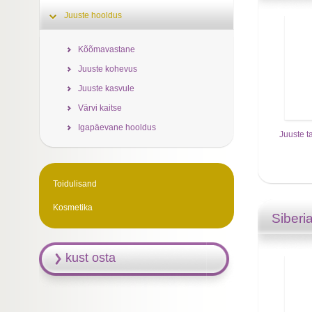
Juuste hooldus
Kõõmavastane
Juuste kohevus
Juuste kasvule
Värvi kaitse
Igapäevane hooldus
Juuste 
Toidulisand
Kosmetika
Siberi
kust osta