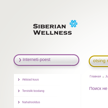
Interneti-poest
otsing 
Главная
→
J
Aktsiad kuus
Поиск не
Tervislik toodang
Nahahooldus