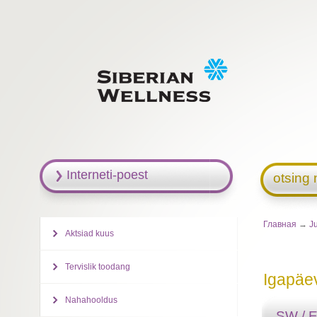
Interneti-poest
otsing 
Главная
→
J
Aktsiad kuus
Tervislik toodang
Igapäe
Nahahooldus
SW / 