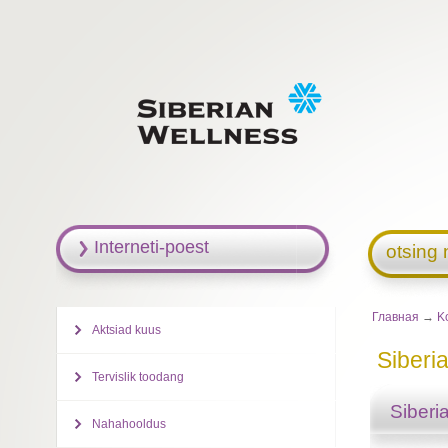
Interneti-poest
otsing 
Главная
→
K
Aktsiad kuus
Siberi
Tervislik toodang
Siberi
Nahahooldus