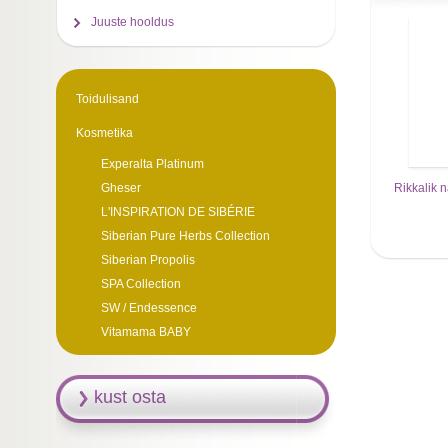
Juuste hooldus
Toidulisand
Kosmetika
Experalta Platinum
Rikkalik n
Gheser
L'INSPIRATION DE SIBÉRIE
Siberian Pure Herbs Collection
Siberian Propolis
SPA Collection
SW / Endessence
Vitamama BABY
kust osta