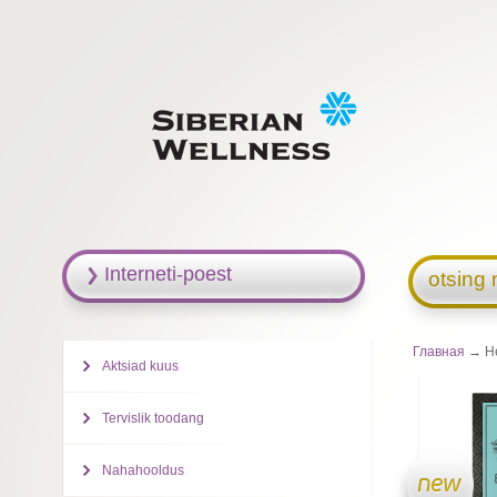
Interneti-poest
otsing 
Главная
→ Her
Aktsiad kuus
Tervislik toodang
Nahahooldus