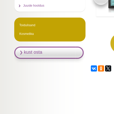
Juuste hooldus
Toidulisand
Kosmetika
kust osta