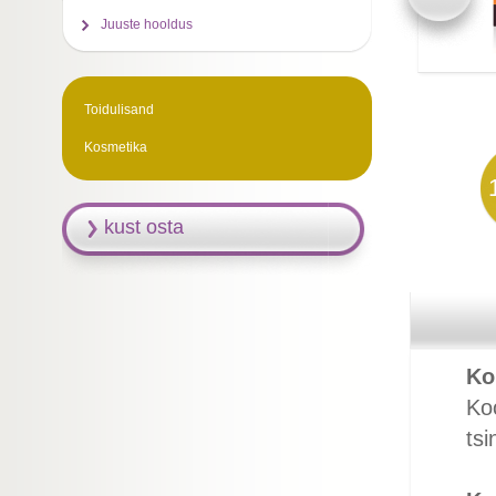
Juuste hooldus
Toidulisand
Kosmetika
kust osta
Ko
Koo
tsi