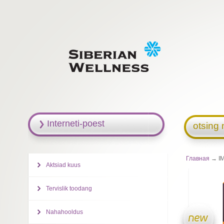
Interneti-poest
otsing 
Главная
→ I
Aktsiad kuus
Tervislik toodang
Nahahooldus