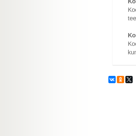
Ko
Koo
tee
Ko
Koo
kum