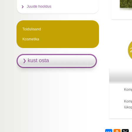
Juuste hooldus
Toidulisand
Kosmetika
kust osta
Kompl
Kompl
lüko