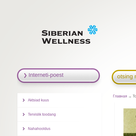
Interneti-poest
otsing 
Главная
→ Toi
Aktsiad kuus
Tervislik toodang
Nahahooldus