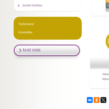
Juuste hooldus
Toidulisand
Kosmetika
kust osta
Atser
kibuv