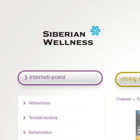
Interneti-poest
otsing 
Главная
→ Toi
Aktsiad kuus
Tervislik toodang
Nahahooldus