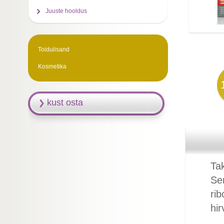
Juuste hooldus
Toidulisand
Kosmetika
kust osta
Tak
Sen
rib
hi