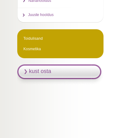
Nahahooldus
Juuste hooldus
Toidulisand
Kosmetika
kust osta