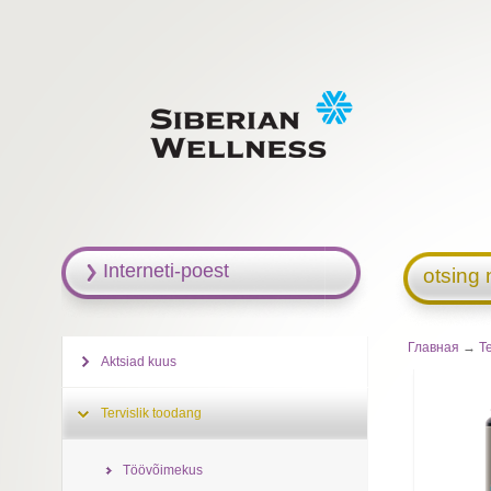
Interneti-poest
otsing 
Главная
→
Te
Aktsiad kuus
Tervislik toodang
Töövõimekus