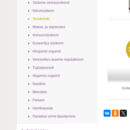
Südame veresoonkond
Närvisüsteem
Seedetrakt
Maksa- ja sapierutus
Immuunsüsteem
Kuseeritus süsteem
Hingamis organid
Veresuhkru taseme regulatsioon
Tugiapparaat
Nägemis organid
Naistele
Kolla
Meestele
Palsam
Hambapasta
Füüsilise vormi täiustamine