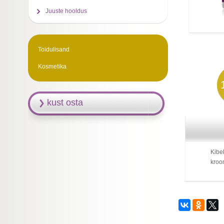
Juuste hooldus
Toidulisand
Kosmetika
kust osta
Kibek
kroo