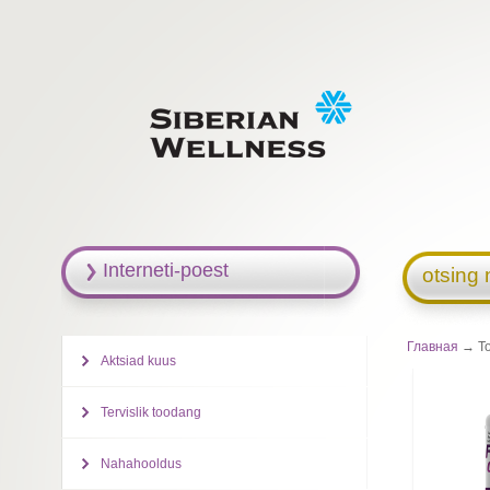
Interneti-poest
otsing 
Главная
→ Toi
Aktsiad kuus
Tervislik toodang
Nahahooldus