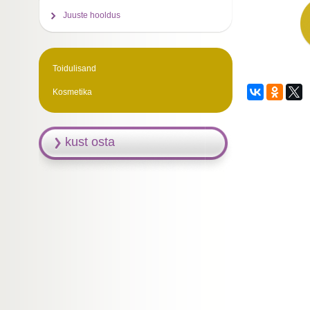
Juuste hooldus
Toidulisand
Kosmetika
kust osta