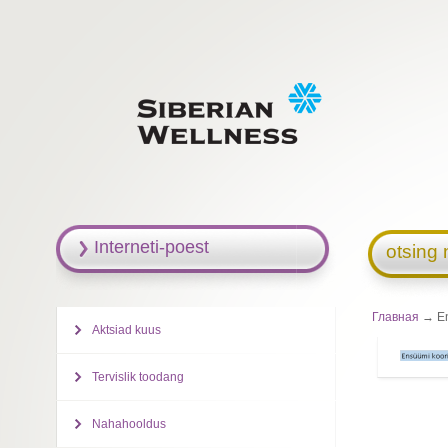
Interneti-poest
otsing 
Главная
→ En
Aktsiad kuus
Tervislik toodang
Nahahooldus