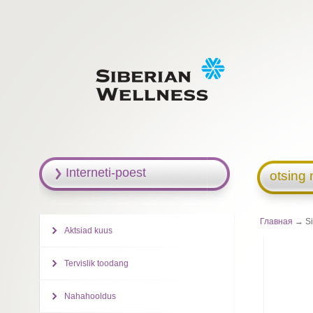
Interneti-poest
otsing 
Главная
→ Si
Aktsiad kuus
Tervislik toodang
Nahahooldus