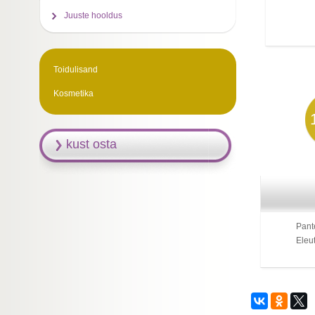
Juuste hooldus
Toidulisand
Kosmetika
kust osta
Pant
Eleut