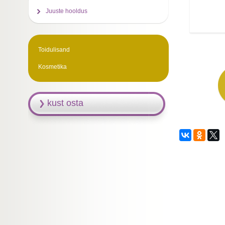
Juuste hooldus
Toidulisand
Kosmetika
kust osta