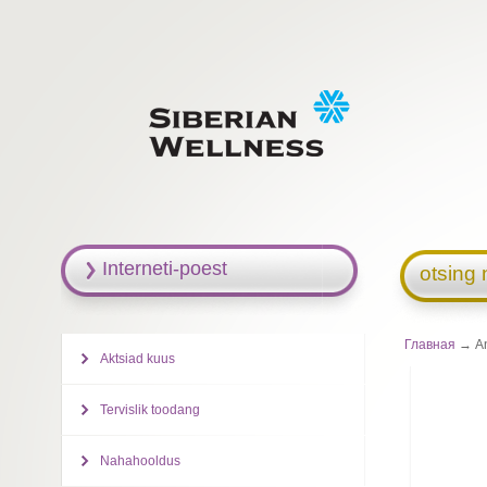
Interneti-poest
otsing 
Главная
→ Ant
Aktsiad kuus
Tervislik toodang
Nahahooldus