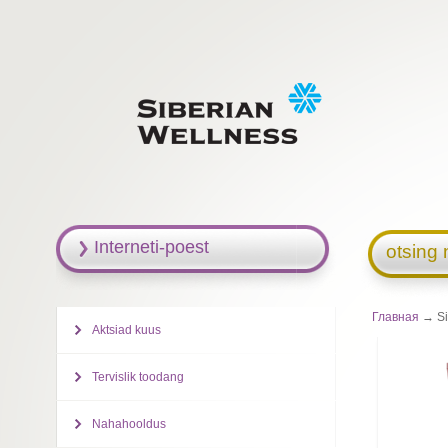
Interneti-poest
otsing 
Главная
→ Si
Aktsiad kuus
Tervislik toodang
Nahahooldus