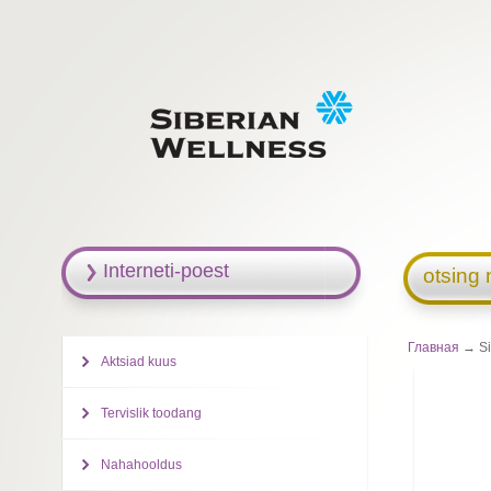
Interneti-poest
otsing 
Главная
→ Si
Aktsiad kuus
Tervislik toodang
Nahahooldus