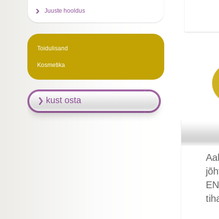
Juuste hooldus
Toidulisand
Kosmetika
kust osta
Aal
jõh
EN
tih