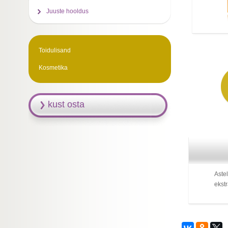
Juuste hooldus
Toidulisand
Kosmetika
kust osta
Aste
ekstr