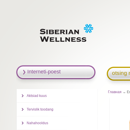
Interneti-poest
otsing 
Главная
→ En
Aktsiad kuus
Tervislik toodang
Nahahooldus