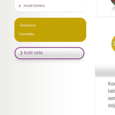
Juuste hooldus
Toidulisand
Kosmetika
kust osta
Koo
ta
aas
soj