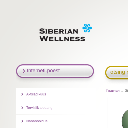
Interneti-poest
otsing 
Главная
→ Sib
Aktsiad kuus
Tervislik toodang
Nahahooldus