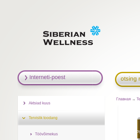
Interneti-poest
otsing 
Главная
→
Te
Aktsiad kuus
Tervislik toodang
Töövõimekus