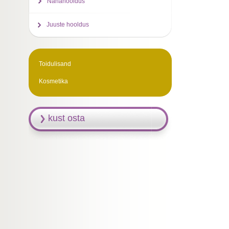
Nahahooldus
Juuste hooldus
Toidulisand
Kosmetika
kust osta