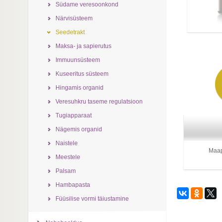
Südame veresoonkond
Närvisüsteem
Seedetrakt
Maksa- ja sapierutus
Immuunsüsteem
Kuseeritus süsteem
Hingamis organid
Veresuhkru taseme regulatsioon
Tugiapparaat
Nägemis organid
Naistele
Maap
Meestele
Palsam
Hambapasta
Füüsilise vormi täiustamine